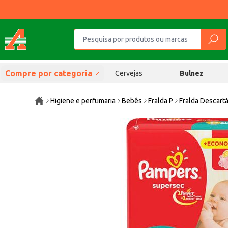
Compre por categoria
Cervejas
Bulnez
Higiene e perfumaria
Bebês
Fralda P
Fralda Descart