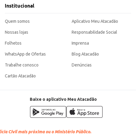
Institucional
rção para o cuidado diário do bebê. Sua embalagem com 16 unidades garante um bom estoque para uso doméstico
Quem somos
Aplicativo Meu Atacadão
Nossas lojas
Responsabilidade Social
Folhetos
Imprensa
WhatsApp de Ofertas
Blog Atacadão
Trabalhe conosco
Denúncias
Cartão Atacadão
Baixe o aplicativo Meu Atacadão
cia Civil mais próxima ou o Ministério Público.