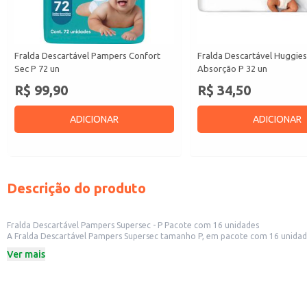
Fralda Descartável Pampers Confort
Fralda Descartável Huggie
Sec P 72 un
Absorção P 32 un
R$ 99,90
R$ 34,50
ADICIONAR
ADICIONAR
Descrição do produto
Fralda Descartável Pampers Supersec - P Pacote com 16 unidades
A Fralda Descartável Pampers Supersec tamanho P, em pacote com 16 unidades, é uma opção prática e eficiente para o cuidado d
bebês menores. A embalagem em pacote facilita o manuseio e armazenamento, sendo ideal para revenda em farmácias, supermercados e lojas de produtos para bebês. Também é uma escolha conveniente para uso doméstico,
Ver mais
garantindo praticidade para os pais.
Dicas de uso:
Ideal para bebês com peso e tamanho compatíveis com o tamanho P (verifiqu
Recomendada para uso em casa, oferecendo praticidade e conforto para o be
Excelente opção para revenda em estabelecimentos comerciais que atendem a