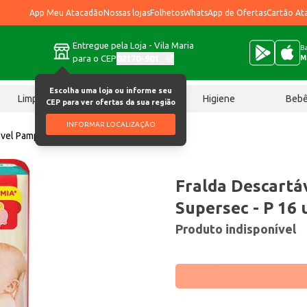
App Meu Atacadão
Nossas lojas
Folhetos
WhatsApp de Ofertas
Cartão At
Entregue pela Loja - Vila Maria
Ba
para o CEP
02170-901
M
Escolha uma loja ou informe seu
Limpeza
Chocolates
Higiene
Beb
CEP para ver ofertas da sua região
INFORMAR LOCALIZAÇÃO
ável Pampers Supersec P 16 un
Fralda Descartá
Supersec - P 16 
Produto indisponível