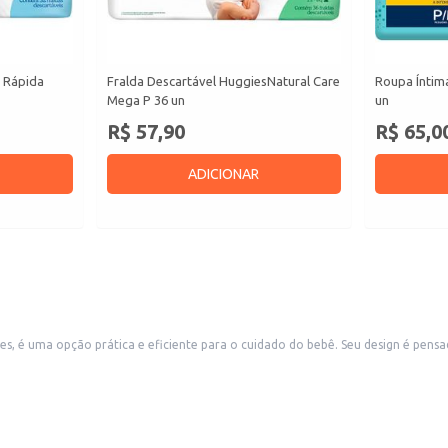
s Rápida
Fralda Descartável HuggiesNatural Care
Roupa Íntim
Mega P 36 un
un
R$ 57,90
R$ 65,0
ADICIONAR
o bebê. Seu design é pensado para proporcionar conforto e absorção, atendendo às necessidades dos
e a tabela de tamanhos do fabricante).
bê e os pais.
o público infantil.