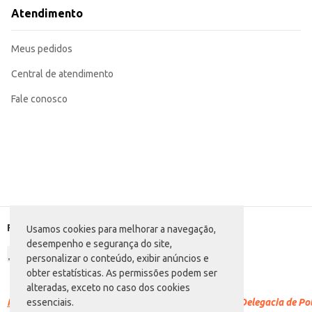
Troque a fralda regularmente para manter o bebê limpo e seco.
Atendimento
A Fralda Descartável Pampers Supersec tamanho P oferece um bom custo-benefício, combinando praticidade e abso
ou para revenda, atendendo às necessidades de diferentes públicos.
Marca: Pampers
Meus pedidos
Departamento: Higiene e perfumaria
Categoria: Fralda P
Conteúdo: 16 unidades
Central de atendimento
EAN: 7500435134484
Fale conosco
Formas de pagamento
Usamos cookies para melhorar a navegação,
desempenho e segurança do site,
personalizar o conteúdo, exibir anúncios e
obter estatísticas. As permissões podem ser
alteradas, exceto no caso dos cookies
Racismo é crime.
Denuncie. Disque 100 ou procure a Delegacia de Polí
essenciais.