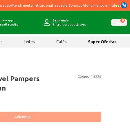
acadão
Atendimento
Institucional
Trabalhe Conosco
Atendimento em Libras
ixe o app
0
Bem-vindo
Entre ou cadastre-se
eu Atacadão
ês
Leites
Cafés
Super Ofertas
Código:
15336
vel Pampers
un
Adicionar