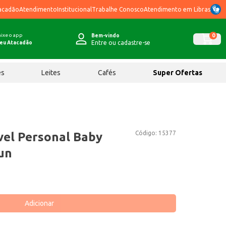
acadão
Atendimento
Institucional
Trabalhe Conosco
Atendimento em Libras
ixe o app
0
Bem-vindo
Entre ou cadastre-se
eu Atacadão
ês
Leites
Cafés
Super Ofertas
Código:
15377
vel Personal Baby
un
Adicionar