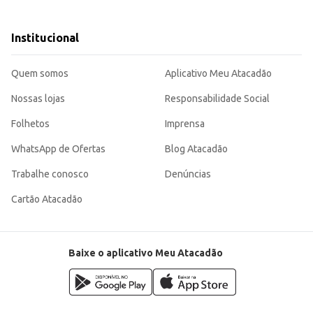
.
eficiência no cuidado com o bebê, seja para uso doméstico ou para revenda, ofere
 e para o varejista.
Institucional
Quem somos
Aplicativo Meu Atacadão
Nossas lojas
Responsabilidade Social
Folhetos
Imprensa
WhatsApp de Ofertas
Blog Atacadão
Trabalhe conosco
Denúncias
Cartão Atacadão
Baixe o aplicativo Meu Atacadão