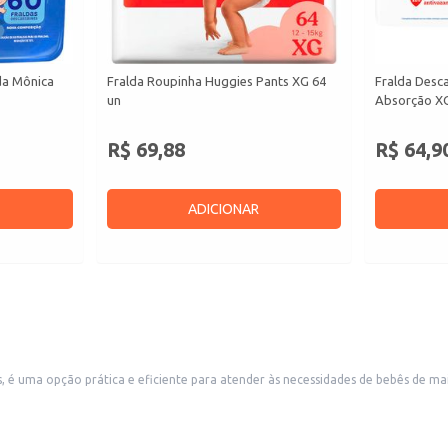
da Mônica
Fralda Roupinha Huggies Pants XG 64
Fralda Desc
un
Absorção XG
R$ 69,88
R$ 64,9
ADICIONAR
nte para atender às necessidades de bebês de maior porte. Seu design é pensado para proporcionar confort
lidade dos pais e cuidadores. A embalagem em pacote facilita o armazenamento e o transporte, sendo ideal
para bebês, farmácias e supermercados.
nho XG.