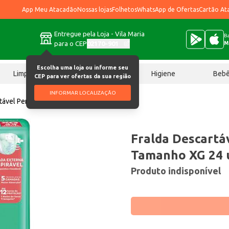
App Meu Atacadão
Nossas lojas
Folhetos
WhatsApp de Ofertas
Cartão At
Entregue pela Loja - Vila Maria
Ba
para o CEP
02170-901
M
Escolha uma loja ou informe seu
Limpeza
Chocolates
Higiene
Beb
CEP para ver ofertas da sua região
INFORMAR LOCALIZAÇÃO
rtável Personal Baby Tamanho XG 24 un
Fralda Descartá
Tamanho XG 24 
Produto indisponível