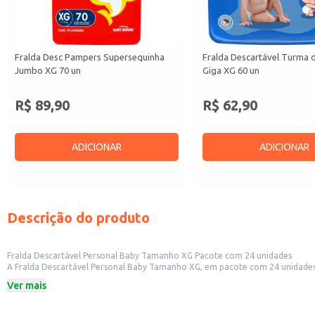
Fralda Desc Pampers Supersequinha
Fralda Descartável Turma 
Jumbo XG 70 un
Giga XG 60 un
R$ 89,90
R$ 62,90
ADICIONAR
ADICIONAR
Descrição do produto
Fralda Descartável Personal Baby Tamanho XG Pacote com 24 unidades
A Fralda Descartável Personal Baby Tamanho XG, em pacote com 24 unidades, é uma opção prática e eficie
contribuindo para a tranqui
Ver mais
Dicas de uso:
Ideal para revenda em estabelecimentos comerciais como lojas de produtos 
Indicada para o uso em bebês de maior porte, conforme a indicação de tama