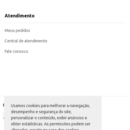
A embalagem em pacote facilita o manuseio e o armazenamento do produto
Com a Fralda Descartável Personal Baby Tamanho XG, você garante praticidade e 
com 24 unidades proporciona um bom custo-benefício para o consumidor final
Atendimento
Marca: Personal
Departamento: Higiene e perfumaria
Categoria: Fralda XG
Meus pedidos
Conteúdo: 24 unidades
EAN: 32458961
Central de atendimento
Fale conosco
Formas de pagamento
Usamos cookies para melhorar a navegação,
desempenho e segurança do site,
personalizar o conteúdo, exibir anúncios e
obter estatísticas. As permissões podem ser