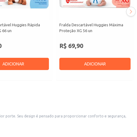
artável Huggies Rápida
Fralda Descartável Huggies Máxima
 66 un
Proteção XG 56 un
0
R$ 69,90
ADICIONAR
ADICIONAR
o e segurança,
 para revenda em lojas de produtos para bebês, farmácias e supermercados.