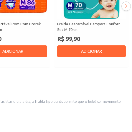
artável Pom Pom Protek
Fralda Descartável Pampers Confort
un
Sec M 70 un
0
R$ 99,90
ADICIONAR
ADICIONAR
ilitar o dia a dia, a fralda tipo pants permite que o bebê se movimente