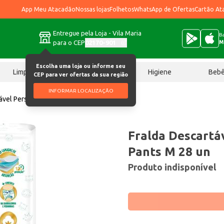
App Meu Atacadão
Nossas lojas
Folhetos
WhatsApp de Ofertas
Cartão At
Entregue pela Loja - Vila Maria
Ba
para o CEP
02170-901
M
Escolha uma loja ou informe seu
Limpeza
Chocolates
Higiene
Beb
CEP para ver ofertas da sua região
INFORMAR LOCALIZAÇÃO
tável Personal Jumbo Pants M 28 un
Fralda Descartá
Pants M 28 un
Produto indisponível