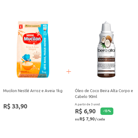
Para vestir, basta colocar a fralda como uma calça.
Para tirar, rasgue as laterais.
Descarte a fralda usada de maneira adequada, em local apropriado.
A Fralda Descartável Personal Jumbo Pants M oferece praticidade e segurança
Mucilon Nestlé Arroz e Aveia 1kg
Óleo de Coco Beira Alta Corpo e
Cabelo 90ml
R$ 33,90
A partir de 3 unid.
R$ 6,90
-
13
%
R$ 7,90
ou
/ cada