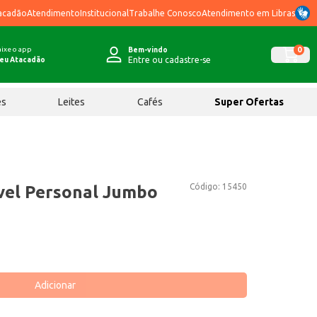
acadão
Atendimento
Institucional
Trabalhe Conosco
Atendimento em Libras
ixe o app
0
Bem-vindo
Entre ou cadastre-se
eu Atacadão
ês
Leites
Cafés
Super Ofertas
Código:
15450
vel Personal Jumbo
Adicionar