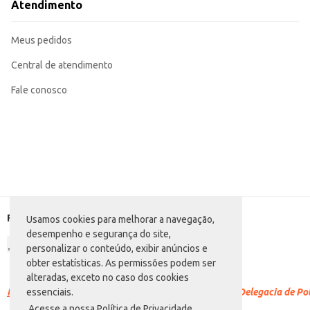
Atendimento
Meus pedidos
Central de atendimento
Fale conosco
Formas de pagamento
Usamos cookies para melhorar a navegação,
desempenho e segurança do site,
personalizar o conteúdo, exibir anúncios e
obter estatísticas. As permissões podem ser
alteradas, exceto no caso dos cookies
Racismo é crime.
Denuncie. Disque 100 ou procure a Delegacia de Polí
essenciais.
Acesse a nossa Política de Privacidade.