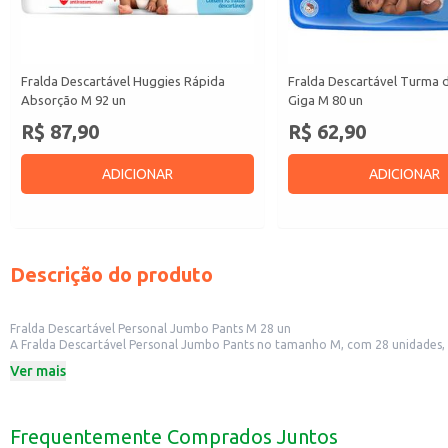
Fralda Descartável Huggies Rápida
Fralda Descartável Turma 
Absorção M 92 un
Giga M 80 un
R$ 87,90
R$ 62,90
ADICIONAR
ADICIONAR
Descrição do produto
Fralda Descartável Personal Jumbo Pants M 28 un
A Fralda Descartável Personal Jumbo Pants no tamanho M, com 28 unidades, é 
livremente, sendo fácil de vestir e tirar, como uma roupa íntima.
Ver mais
Perfeita para:
Uso diário em casa.
Levar em passeios e viagens.
Revenda em pequenos comércios, como mercados e farmácias.
Frequentemente Comprados Juntos
Dicas de Uso: