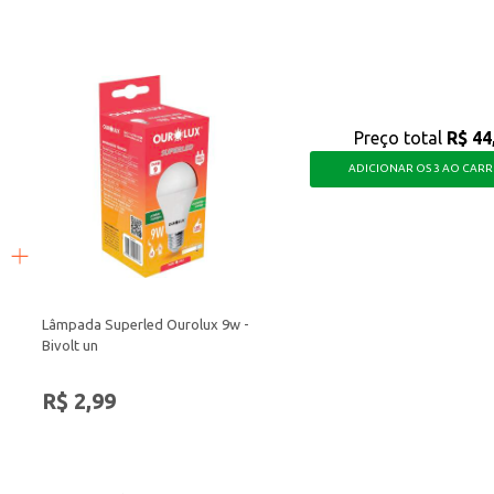
, garantindo que seu bebê fique confortável e protegido em todas as situaçõe
Preço total
R$ 44
ADICIONAR OS 3 AO CAR
Lâmpada Superled Ourolux 9w -
Bivolt un
R$ 2,99