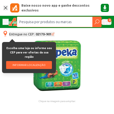
Baixe nosso novo app e ganhe descontos
exclusivos
0
Entregue no CEP:
02170-901
Escolha uma loja ou informe seu
CEP para ver ofertas da sua
região
INFORMAR LOCALIZAÇÃO
Clique na imagem para ampliar.