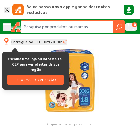
Baixe nosso novo app e ganhe descontos
exclusivos
0
Entregue no CEP:
02170-901
Escolha uma loja ou informe seu
CEP para ver ofertas da sua
região
INFORMAR LOCALIZAÇÃO
Clique na imagem para ampliar.