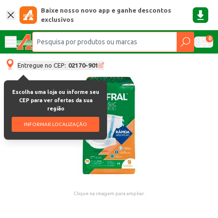
Baixe nosso novo app e ganhe descontos
exclusivos
0
Entregue no CEP:
02170-901
Escolha uma loja ou informe seu
CEP para ver ofertas da sua
região
INFORMAR LOCALIZAÇÃO
Clique na imagem para ampliar.