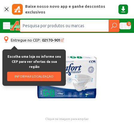
Baixe nosso novo app e ganhe descontos
exclusivos
0
Entregue no CEP:
02170-901
Escolha uma loja ou informe seu
CEP para ver ofertas da sua
região
INFORMAR LOCALIZAÇÃO
Clique na imagem para ampliar.