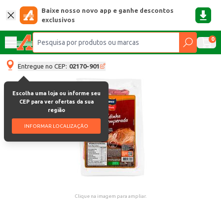
Baixe nosso novo app e ganhe descontos
exclusivos
0
Entregue no CEP:
02170-901
Escolha uma loja ou informe seu
CEP para ver ofertas da sua
região
INFORMAR LOCALIZAÇÃO
Clique na imagem para ampliar.