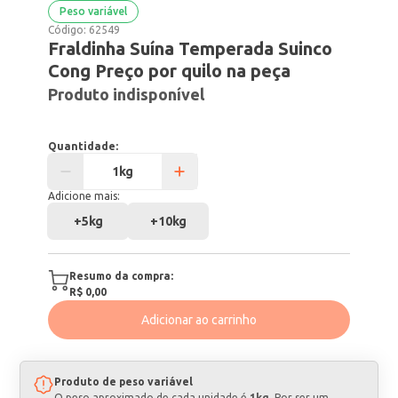
Peso variável
Código:
62549
Fraldinha Suína Temperada Suinco
Cong Preço por quilo na peça
Produto indisponível
Quantidade:
Adicione mais:
+
5kg
+
10kg
Resumo da compra:
R$ 0,00
Adicionar ao carrinho
Produto de peso variável
O peso aproximado de cada unidade é
1kg
. Por ser um