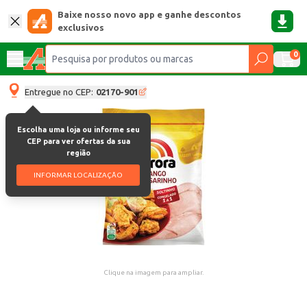
Baixe nosso novo app e ganhe descontos
exclusivos
0
Entregue no CEP:
02170-901
Escolha uma loja ou informe seu
CEP para ver ofertas da sua
região
INFORMAR LOCALIZAÇÃO
Clique na imagem para ampliar.