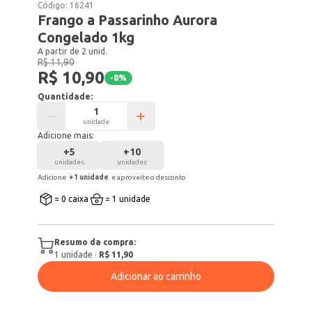
Código:
16241
Frango a Passarinho Aurora
Congelado 1kg
A partir de 2 unid.
R$ 11,90
R$ 10,90
-
8
%
Quantidade:
unidade
Adicione mais:
+
5
+
10
unidades
unidades
Adicione
+
1
unidade
e aproveite o desconto
= 0 caixa
= 1 unidade
Resumo da compra:
1
unidade
·
R$ 11,90
Adicionar ao carrinho