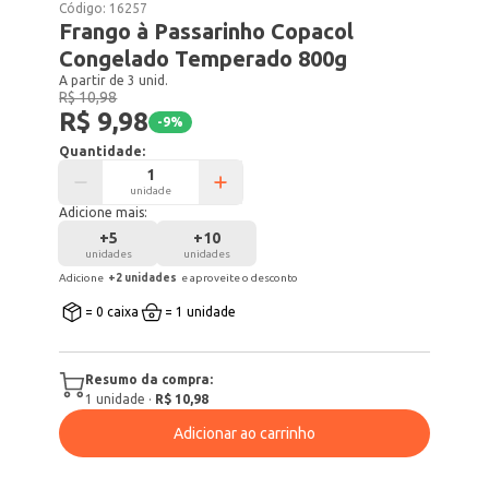
Código:
16257
Frango à Passarinho Copacol
Congelado Temperado 800g
A partir de 3 unid.
R$ 10,98
R$ 9,98
-
9
%
Quantidade:
unidade
Adicione mais:
+
5
+
10
unidades
unidades
Adicione
+
2
unidade
s
e aproveite o desconto
= 0 caixa
= 1 unidade
Resumo da compra:
1
unidade
·
R$ 10,98
Adicionar ao carrinho