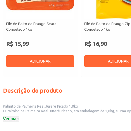
Filé de Peito de Frango Seara
Filé de Peito de Frango Zip
Congelado 1kg
Congelado 1kg
R$ 15,99
R$ 16,90
ADICIONAR
ADICIONAR
Descrição do produto
Palmito de Palmeira Real Jurerê Picado 1,8kg
O Palmito de Palmeira Real Jurerê Picado, em embalagem de 1,8kg, é uma opçã
em diferentes preparos.
Ver mais
Dicas de Uso:
Adicione em saladas para um toque especial.
Utilize em tortas e quiches, agregando sabor e textura.