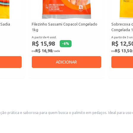
 Sadia
Filezinho Sassami Copacol Congelado
Sobrecoxa d
1kg
Congelada 
A partir de 4 unid.
A partir de 3 un
R$ 15,98
R$ 12,5
-
6
%
R$ 16,98
R$ 13,50
ou
/ cada
ou
/
ADICIONAR
o prática e saborosa para quem busca o palmito em pedaços. Ideal para uso em 