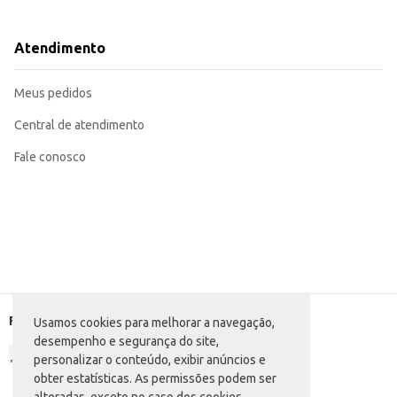
Prepare patês e antepastos para servir como entrada.
Incorpore em risotos e massas para um prato mais elaborado.
O Palmito de Palmeira Real Jurerê Picado é uma escolha que facilita o prepar
Atendimento
Meus pedidos
Central de atendimento
Fale conosco
Formas de pagamento
Usamos cookies para melhorar a navegação,
desempenho e segurança do site,
personalizar o conteúdo, exibir anúncios e
obter estatísticas. As permissões podem ser