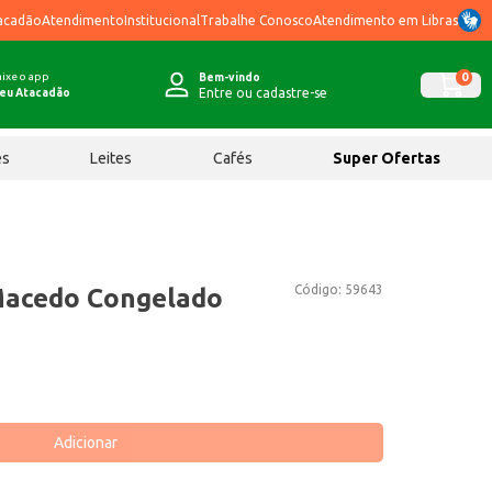
acadão
Atendimento
Institucional
Trabalhe Conosco
Atendimento em Libras
ixe o app
0
Bem-vindo
Entre ou cadastre-se
eu Atacadão
ês
Leites
Cafés
Super Ofertas
Código:
59643
Macedo Congelado
Adicionar