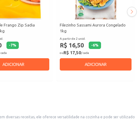
e Frango Zip Sadia
Filezinho Sassami Aurora Congelado
1kg
1kg
id.
A partir de 2 unid.
0
R$ 16,50
-
7
%
-
6
%
R$ 17,50
 cada
ou
/ cada
ADICIONAR
ADICIONAR
diversas receitas, ele oferece versatilidade na cozinha e pode ser utilizado