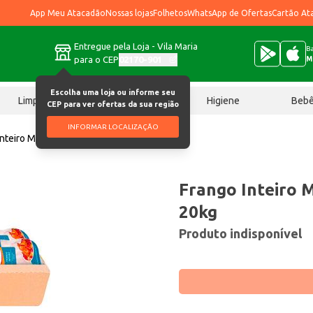
App Meu Atacadão
Nossas lojas
Folhetos
WhatsApp de Ofertas
Cartão At
Entregue pela Loja - Vila Maria
Ba
para o CEP
02170-901
M
Escolha uma loja ou informe seu
Limpeza
Chocolates
Higiene
Beb
CEP para ver ofertas da sua região
INFORMAR LOCALIZAÇÃO
Inteiro Macedo Congelado 20kg
Frango Inteiro 
20kg
Produto indisponível