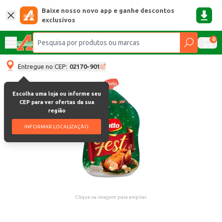
Baixe nosso novo app e ganhe descontos
exclusivos
0
Entregue no CEP:
02170-901
Escolha uma loja ou informe seu
CEP para ver ofertas da sua
região
INFORMAR LOCALIZAÇÃO
Clique na imagem para ampliar.