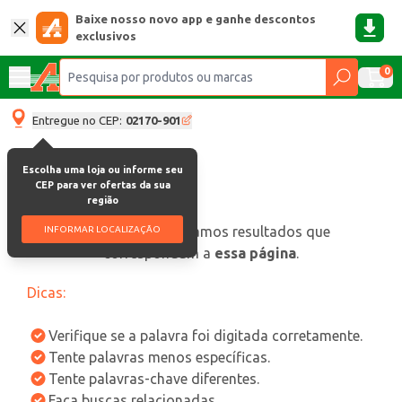
Baixe nosso novo app e ganhe descontos
exclusivos
0
Entregue no CEP:
02170-901
Escolha uma loja ou informe seu
CEP para ver ofertas da sua
região
oops, não encontramos resultados que
INFORMAR LOCALIZAÇÃO
correspondam a
essa página
.
Dicas:
Verifique se a palavra foi digitada corretamente.
Tente palavras menos específicas.
Tente palavras-chave diferentes.
Faça buscas relacionadas.