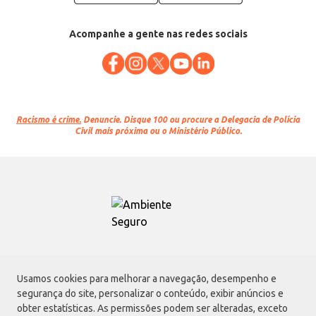
Acompanhe a gente nas redes sociais
Racismo é crime.
Denuncie. Disque 100 ou procure a Delegacia de Polícia
Civil mais próxima ou o Ministério Público.
Atacadão S.A.
Usamos cookies para melhorar a navegação, desempenho e
Avenida Morvan Dias de Figueiredo, 6169, Vila Maria, São Paulo - SP | CEP
segurança do site, personalizar o conteúdo, exibir anúncios e
02170-901 | CNPJ: 75.315.333/0001-09
obter estatísticas. As permissões podem ser alteradas, exceto