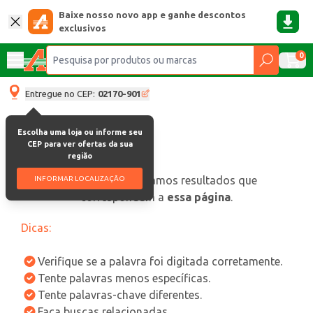
Baixe nosso novo app e ganhe descontos
exclusivos
0
Entregue no CEP:
02170-901
Escolha uma loja ou informe seu
CEP para ver ofertas da sua
região
oops, não encontramos resultados que
INFORMAR LOCALIZAÇÃO
correspondam a
essa página
.
Dicas:
Verifique se a palavra foi digitada corretamente.
Tente palavras menos específicas.
Tente palavras-chave diferentes.
Faça buscas relacionadas.