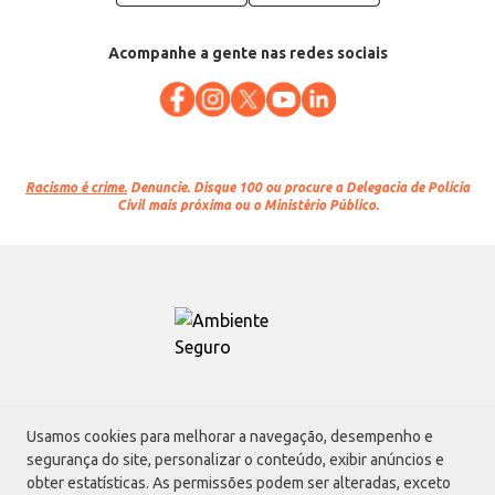
Acompanhe a gente nas redes sociais
Racismo é crime.
Denuncie. Disque 100 ou procure a Delegacia de Polícia
Civil mais próxima ou o Ministério Público.
Atacadão S.A.
Usamos cookies para melhorar a navegação, desempenho e
Avenida Morvan Dias de Figueiredo, 6169, Vila Maria, São Paulo - SP | CEP
segurança do site, personalizar o conteúdo, exibir anúncios e
02170-901 | CNPJ: 75.315.333/0001-09
obter estatísticas. As permissões podem ser alteradas, exceto