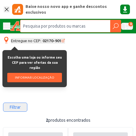
Baixe nosso novo app e ganhe descontos
exclusivos
0
Entregue no CEP:
02170-901
Escolha uma loja ou informe seu
Freakin Awesome
CEP para ver ofertas da sua
região
Freakin Awesome
INFORMAR LOCALIZAÇÃO
Filtrar
2
produtos encontrados