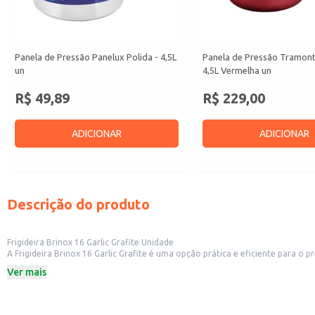
Panela de Pressão Panelux Polida - 4,5L
Panela de Pressão Tramont
un
4,5L Vermelha un
R$ 49,89
R$ 229,00
ADICIONAR
ADICIONAR
Descrição do produto
Frigideira Brinox 16 Garlic Grafite Unidade
A Frigideira Brinox 16 Garlic Grafite é uma opção prática e eficiente para o
estabelecimentos comerciais como restaurantes e lanchonetes.
Ver mais
Marca: Brinox
Modelo: Garlic
Tamanho: 16 cm
Cor: Grafite