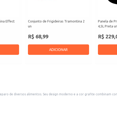
ina Effect
Conjunto de Frigideiras Tramontina 2
Panela de P
un
4,5L Preta u
R$ 68,99
R$ 229,
ADICIONAR
 preparo de diversos alimentos. Seu design moderno e a cor grafite combinam co