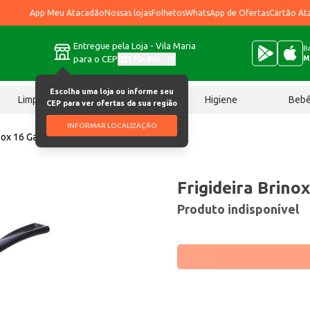
App Meu Atacadão
Nossas lojas
Folhetos
WhatsApp de Ofertas
Cartão At
Entregue pela Loja - Vila Maria
Ba
para o CEP
02170-901
M
Escolha uma loja ou informe seu
Limpeza
Chocolates
Higiene
Beb
CEP para ver ofertas da sua região
INFORMAR LOCALIZAÇÃO
nox 16 Garlic Grafite un
Frigideira Brinox
Produto indisponível