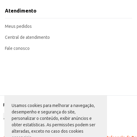
Dicas de Uso:
Ideal para fritar ovos, preparar omeletes e outros pratos rápidos.
Atendimento
Perfeita para refogar legumes e carnes.
Recomendada para uso em fogões a gás, elétrico e vitrocerâmico.
A Frigideira Brinox 16 Garlic Grafite oferece praticidade e durabilidade, faci
Meus pedidos
Central de atendimento
Fale conosco
Formas de pagamento
Usamos cookies para melhorar a navegação,
desempenho e segurança do site,
personalizar o conteúdo, exibir anúncios e
obter estatísticas. As permissões podem ser
alteradas, exceto no caso dos cookies