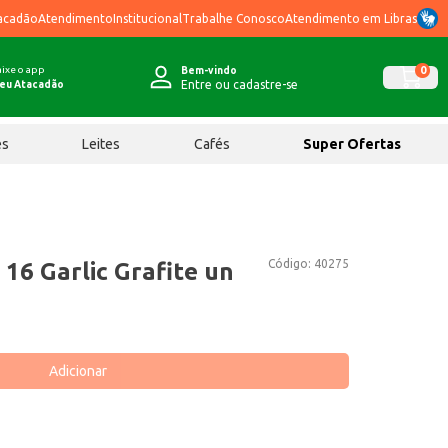
acadão
Atendimento
Institucional
Trabalhe Conosco
Atendimento em Libras
ixe o app
0
Bem-vindo
Entre ou cadastre-se
eu Atacadão
ês
Leites
Cafés
Super Ofertas
Código:
40275
 16 Garlic Grafite un
Adicionar