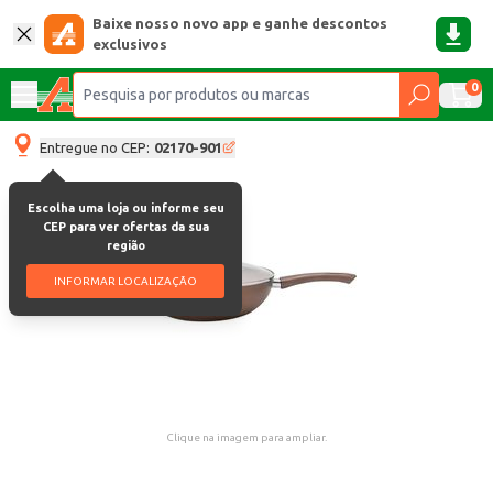
Baixe nosso novo app e ganhe descontos
exclusivos
0
Entregue no CEP:
02170-901
Escolha uma loja ou informe seu
CEP para ver ofertas da sua
região
INFORMAR LOCALIZAÇÃO
Clique na imagem para ampliar.