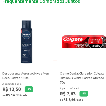
Frequentemente Comprados Juntos
Recomendamos o uso de utensílios de madeira ou silicone para evitar riscos n
A Frigideira Fortaleza Frigi Ovo oferece praticidade e eficiência no preparo d
em casa ou em estabelecimentos comerciais.
Marca: Fortaleza
Departamento: Utilidades domésticas
Categoria: Panela
EAN: 7896554501765
Desodorante Aerossol Nivea Men
Creme Dental Clareador Colgate
Deep Carvão 150ml
Luminous White Carvão Ativado
70g
A partir de 3 unid.
R$ 13,50
A partir de 3 unid.
-
9
%
R$ 7,63
-
4
%
R$ 14,90
ou
/ cada
R$ 7,96
ou
/ cada