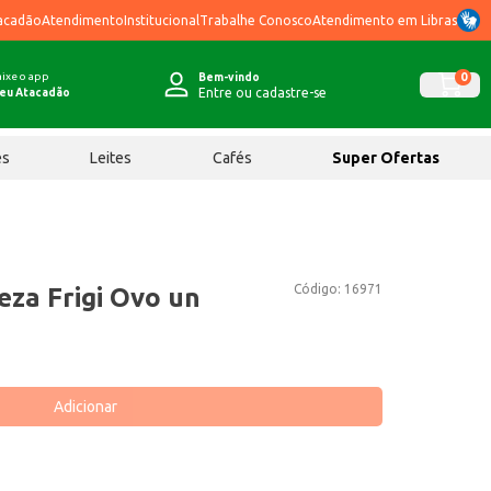
acadão
Atendimento
Institucional
Trabalhe Conosco
Atendimento em Libras
ixe o app
0
Bem-vindo
Entre ou cadastre-se
eu Atacadão
ês
Leites
Cafés
Super Ofertas
Código:
16971
leza Frigi Ovo un
Adicionar