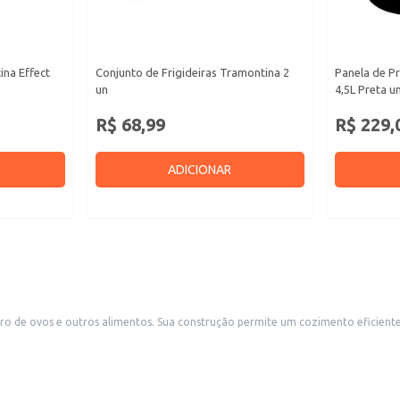
ina Effect
Conjunto de Frigideiras Tramontina 2
Panela de P
un
4,5L Preta u
R$ 68,99
R$ 229,
ADICIONAR
dequada para uso doméstico, em lanchonetes, restaurantes pequenos
 estabelecimentos comerciais que preparam alimentos simples. A simplicidade do design facilita o manuseio e a limpeza.
.
.
m o tipo de fogão).