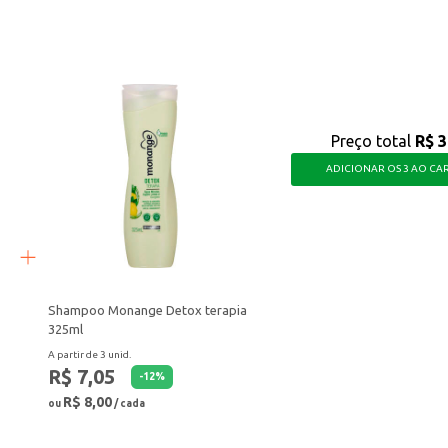
a superfície.
e refeições simples, sendo uma escolha versátil para diversos contextos. Sua dur
Preço total
R$ 3
ADICIONAR OS 3 AO CA
Shampoo Monange Detox terapia
325ml
A partir de 3 unid.
R$ 7,05
-
12
%
R$ 8,00
ou
/ cada