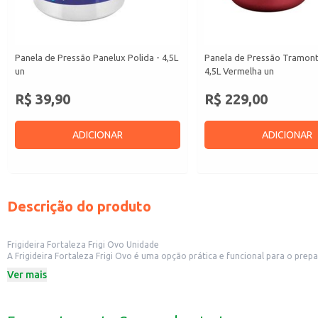
Panela de Pressão Panelux Polida - 4,5L
Panela de Pressão Tramont
un
4,5L Vermelha un
R$ 39,90
R$ 229,00
ADICIONAR
ADICIONAR
Descrição do produto
Frigideira Fortaleza Frigi Ovo Unidade
A Frigideira Fortaleza Frigi Ovo é uma opção prática e funcional para o preparo de ovos e outros alimentos. Sua construção permite um cozimento eficiente e é a
ou outros
Ver mais
Dicas de uso:
Ideal para fritar ovos de diversas maneiras, como fritos, mexidos ou omeletes
Pode ser usada para aquecer pequenos alimentos, como salsichas ou torradas
Adequada para uso em fogões a gás e elétricos (verificar compatibilidade co