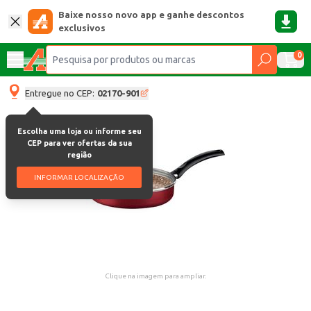
Baixe nosso novo app e ganhe descontos
exclusivos
0
Entregue no CEP:
02170-901
Escolha uma loja ou informe seu
CEP para ver ofertas da sua
região
INFORMAR LOCALIZAÇÃO
Clique na imagem para ampliar.