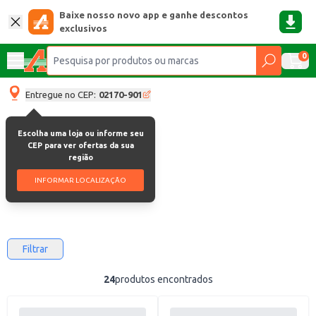
Baixe nosso novo app e ganhe descontos
exclusivos
0
Entregue no CEP:
02170-901
Escolha uma loja ou informe seu
Polpa de fruta
CEP para ver ofertas da sua
região
Polpa De Fruta
INFORMAR LOCALIZAÇÃO
Filtrar
24
produtos encontrados