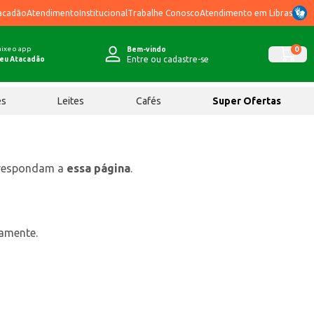
acadão
Atendimento
Institucional
Trabalhe Conosco
Atendimento em Libras
ixe o app
0
Bem-vindo
Entre ou cadastre-se
eu Atacadão
ês
Leites
Cafés
Super Ofertas
rrespondam a
essa página
.
tamente.