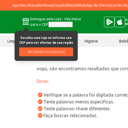
App Meu Atacadão
Nossas lojas
Folhetos
WhatsApp de Ofertas
Cartão At
Entregue pela Loja - Vila Maria
Ba
para o CEP
02170-901
M
Escolha uma loja ou informe seu
Limpeza
Chocolates
Higiene
Beb
CEP para ver ofertas da sua região
INFORMAR LOCALIZAÇÃO
oops, não encontramos resultados que co
Dicas:
Verifique se a palavra foi digitada corre
Tente palavras menos específicas.
Tente palavras-chave diferentes.
Faça buscas relacionadas.