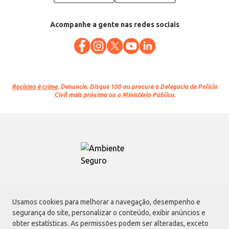
Acompanhe a gente nas redes sociais
Racismo é crime.
Denuncie. Disque 100 ou procure a Delegacia de Polícia
Civil mais próxima ou o Ministério Público.
Atacadão S.A.
Usamos cookies para melhorar a navegação, desempenho e
Avenida Morvan Dias de Figueiredo, 6169, Vila Maria, São Paulo - SP | CEP
segurança do site, personalizar o conteúdo, exibir anúncios e
02170-901 | CNPJ: 75.315.333/0001-09
obter estatísticas. As permissões podem ser alteradas, exceto