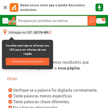
Baixe nosso novo app e ganhe descontos
exclusivos
0
Entregue no CEP:
02170-901
Escolha uma loja ou informe seu
CEP para ver ofertas da sua
região
oops, não encontramos resultados que
INFORMAR LOCALIZAÇÃO
correspondam a
essa página
.
Dicas:
Verifique se a palavra foi digitada corretamente.
Tente palavras menos específicas.
Tente palavras-chave diferentes.
Faça buscas relacionadas.