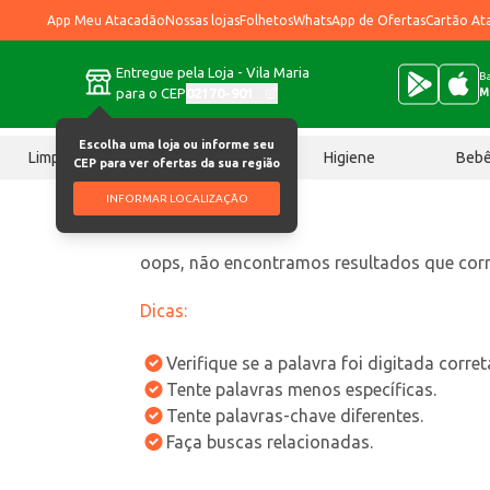
App Meu Atacadão
Nossas lojas
Folhetos
WhatsApp de Ofertas
Cartão At
Entregue pela Loja - Vila Maria
Ba
para o CEP
02170-901
M
Escolha uma loja ou informe seu
Limpeza
Chocolates
Higiene
Beb
CEP para ver ofertas da sua região
INFORMAR LOCALIZAÇÃO
oops, não encontramos resultados que co
Dicas:
Verifique se a palavra foi digitada corre
Tente palavras menos específicas.
Tente palavras-chave diferentes.
Faça buscas relacionadas.