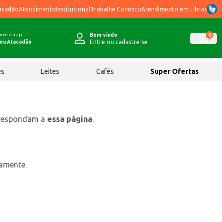
acadão
Atendimento
Institucional
Trabalhe Conosco
Atendimento em Libras
ixe o app
0
Bem-vindo
Entre ou cadastre-se
eu Atacadão
ês
Leites
Cafés
Super Ofertas
rrespondam a
essa página
.
tamente.