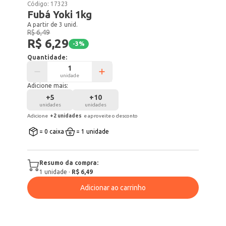
Código:
17323
Fubá Yoki 1kg
A partir de 3 unid.
R$ 6,49
R$ 6,29
-
3
%
Quantidade:
unidade
Adicione mais:
+
5
+
10
unidades
unidades
Adicione
+
2
unidade
s
e aproveite o desconto
= 0 caixa
= 1 unidade
Resumo da compra:
1
unidade
·
R$ 6,49
Adicionar ao carrinho