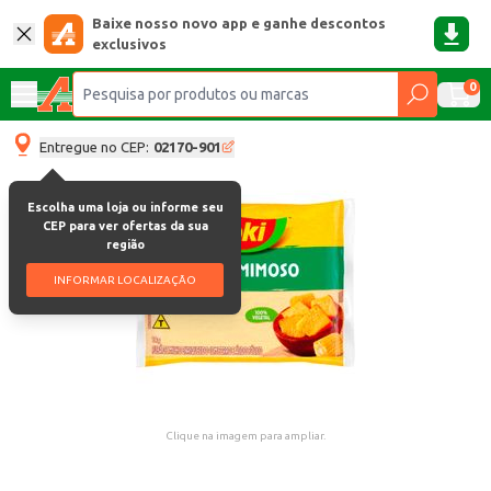
Baixe nosso novo app e ganhe descontos
exclusivos
0
Entregue no CEP:
02170-901
Escolha uma loja ou informe seu
CEP para ver ofertas da sua
região
INFORMAR LOCALIZAÇÃO
Clique na imagem para ampliar.