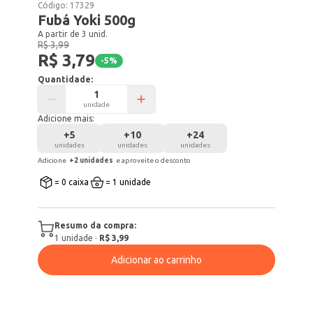
Código:
17329
Fubá Yoki 500g
A partir de 3 unid.
R$ 3,99
R$ 3,79
-
5
%
Quantidade:
unidade
Adicione mais:
+
5
+
10
+
24
unidades
unidades
unidades
Adicione
+
2
unidade
s
e aproveite o desconto
= 0 caixa
= 1 unidade
Resumo da compra:
1
unidade
·
R$ 3,99
Adicionar ao carrinho