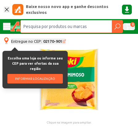
Baixe nosso novo app e ganhe descontos
exclusivos
0
Entregue no CEP:
02170-901
Escolha uma loja ou informe seu
CEP para ver ofertas da sua
região
INFORMAR LOCALIZAÇÃO
Clique na imagem para ampliar.