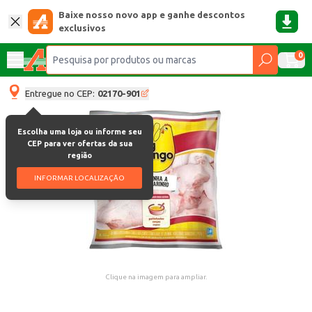
Baixe nosso novo app e ganhe descontos
exclusivos
0
Entregue no CEP:
02170-901
Escolha uma loja ou informe seu
CEP para ver ofertas da sua
região
INFORMAR LOCALIZAÇÃO
Clique na imagem para ampliar.