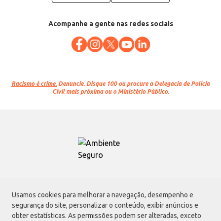
Acompanhe a gente nas redes sociais
Racismo é crime.
Denuncie. Disque 100 ou procure a Delegacia de Polícia
Civil mais próxima ou o Ministério Público.
Atacadão S.A.
Usamos cookies para melhorar a navegação, desempenho e
Avenida Morvan Dias de Figueiredo, 6169, Vila Maria, São Paulo - SP | CEP
segurança do site, personalizar o conteúdo, exibir anúncios e
02170-901 | CNPJ: 75.315.333/0001-09
obter estatísticas. As permissões podem ser alteradas, exceto