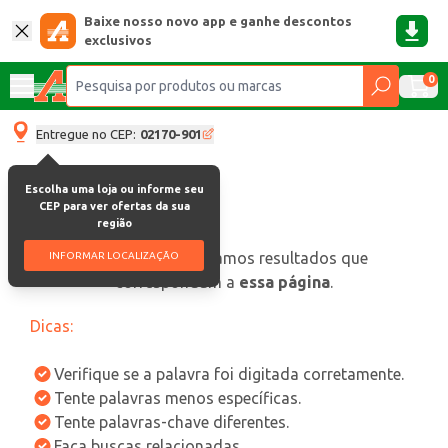
Baixe nosso novo app e ganhe descontos
exclusivos
0
Entregue no CEP:
02170-901
Escolha uma loja ou informe seu
CEP para ver ofertas da sua
região
oops, não encontramos resultados que
INFORMAR LOCALIZAÇÃO
correspondam a
essa página
.
Dicas:
Verifique se a palavra foi digitada corretamente.
Tente palavras menos específicas.
Tente palavras-chave diferentes.
Faça buscas relacionadas.