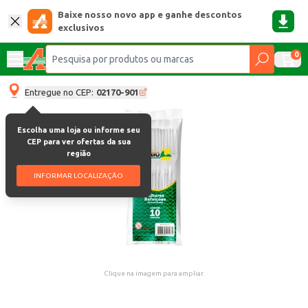
Baixe nosso novo app e ganhe descontos
exclusivos
0
Entregue no CEP:
02170-901
Escolha uma loja ou informe seu
CEP para ver ofertas da sua
região
INFORMAR LOCALIZAÇÃO
Clique na imagem para ampliar.