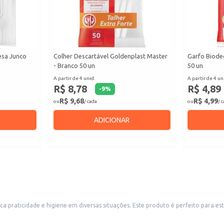
esa Junco
Colher Descartável Goldenplast Master
Garfo Biode
- Branco 50 un
50 un
A partir de 4 unid.
A partir de 4 un
R$ 8,78
R$ 4,89
-
9
%
R$ 9,68
R$ 4,99
ou
/ cada
ou
/ 
ADICIONAR
sca praticidade e higiene em diversas situações. Este produto é perfeito para 