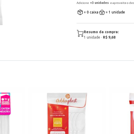
Adicione
+
3
unidade
s
e aproveite o de
= 0 caixa
= 1 unidade
Resumo da compra:
1
unidade
·
R$ 9,68