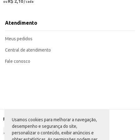
R$ 2,10
ou
/ cada
Atendimento
Meus pedidos
Central de atendimento
Fale conosco
Formas de pagamento
Usamos cookies para melhorar a navegação,
desempenho e segurança do site,
personalizar o conteúdo, exibir anúncios e
obter estatísticas. As permissões podem ser