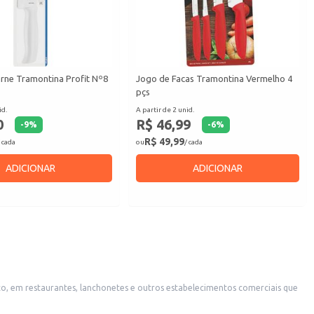
arne Tramontina Profit Nº8
Jogo de Facas Tramontina Vermelho 4
pçs
id.
A partir de 2 unid.
0
R$ 46,99
-
9
%
-
6
%
R$ 49,99
 cada
ou
/ cada
ADICIONAR
ADICIONAR
o, em restaurantes, lanchonetes e outros estabelecimentos comerciais que