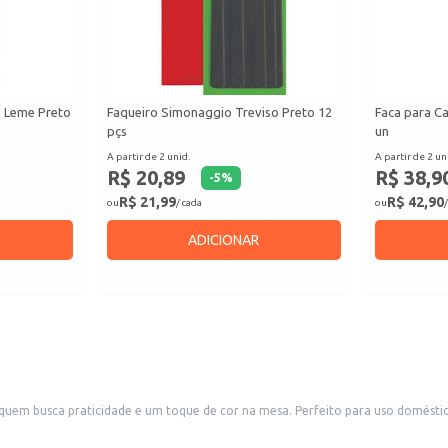
a Leme Preto
Faqueiro Simonaggio Treviso Preto 12
Faca para C
pçs
un
A partir de 2 unid.
A partir de 2 un
R$ 20,89
R$ 38,9
-
5
%
R$ 21,99
R$ 42,90
ou
/ cada
ou
/
ADICIONAR
uem busca praticidade e um toque de cor na mesa. Perfeito para uso doméstic