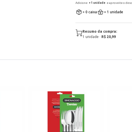
Adicione
+
1
unidade
e aproveite o des
= 0 caixa
= 1 unidade
Resumo da compra:
1
unidade
·
R$ 20,99