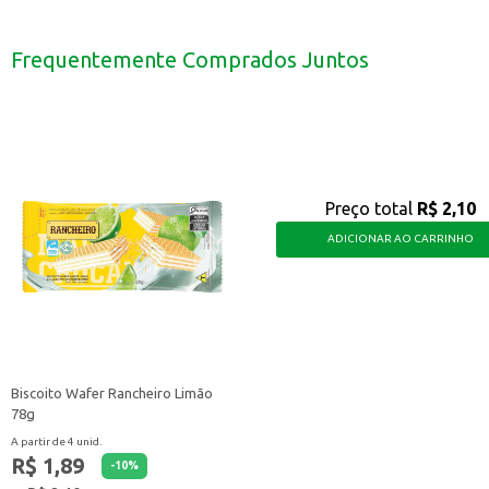
Ideal para refeições do dia a dia.
Pode ser utilizado em restaurantes, lanchonetes e similares.
Ótima opção para quem busca um faqueiro com design moderno.
Frequentemente Comprados Juntos
O Garfo Tramontina Leme Vermelho é uma escolha prática e eficiente para qu
Preço total
R$ 2,10
ADICIONAR AO CARRINHO
Biscoito Wafer Rancheiro Limão
78g
A partir de 4 unid.
R$ 1,89
-
10
%