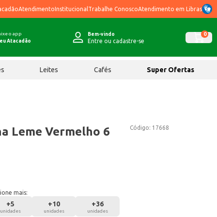
acadão
Atendimento
Institucional
Trabalhe Conosco
Atendimento em Libras
ixe o app
0
Bem-vindo
Entre ou cadastre-se
eu Atacadão
ês
Leites
Cafés
Super Ofertas
Código:
17668
na Leme Vermelho 6
ione mais:
+
5
+
10
+
36
unidades
unidades
unidades