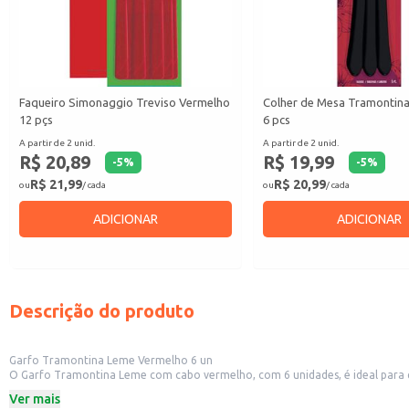
Faqueiro Simonaggio Treviso Vermelho
Colher de Mesa Tramontin
12 pçs
6 pcs
A partir de 2 unid.
A partir de 2 unid.
R$ 20,89
R$ 19,99
-
5
%
-
5
%
R$ 21,99
R$ 20,99
ou
/ cada
ou
/ cada
ADICIONAR
ADICIONAR
Descrição do produto
Garfo Tramontina Leme Vermelho 6 un
O Garfo Tramontina Leme com cabo vermelho, com 6 unidades, é ideal para q
buscam um produto com design simples e funcional.
Ver mais
Dicas de Uso: