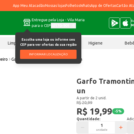
App Meu Atacadão
Nossas lojas
Folhetos
WhatsApp de Ofertas
Cartão At
Entregue pela Loja - Vila Maria
Ba
para o CEP
02170-901
M
Escolha uma loja ou informe seu
Limpeza
Chocolates
Higiene
Beb
CEP para ver ofertas da sua região
INFORMAR LOCALIZAÇÃO
ueiro
Garfo Tramontina Leme Vermelho 6 un
Garfo Tramonti
un
A partir de 2 unid.
R$ 20,99
R$ 19,99
-
5
%
Quantidade:
Adic
unidade