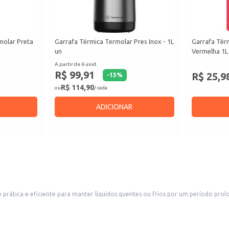
molar Preta
Garrafa Térmica Termolar Pres Inox - 1L
Garrafa Tér
un
Vermelha 1L
A partir de 6 unid.
R$ 99,91
R$ 25,9
-
13
%
R$ 114,90
ou
/ cada
ADICIONAR
r líquidos quentes ou frios por um período prolongado. Sua construção permite o uso em diversos contextos, 
 estabelecimentos que oferecem produtos para o dia a dia. A garrafa é ideal 
ras.