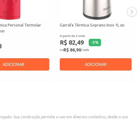
mica Personal Termolar
Garrafa Térmica Soprano Inox 1L un
 un
A partir de 2 unid.
R$ 82,49
-
5
%
8
R$ 86,90
ou
/ cada
ADICIONAR
ADICIONAR
desde o uso
para quem busca praticidade e conservação de temperatura em diferentes