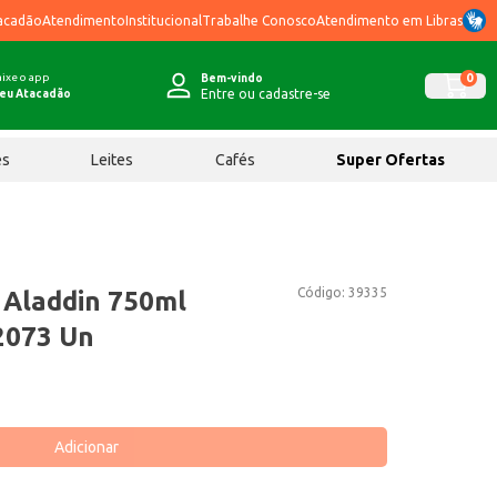
acadão
Atendimento
Institucional
Trabalhe Conosco
Atendimento em Libras
ixe o app
0
Bem-vindo
Entre ou cadastre-se
eu Atacadão
ês
Leites
Cafés
Super Ofertas
Código:
39335
 Aladdin 750ml
.2073 Un
Adicionar