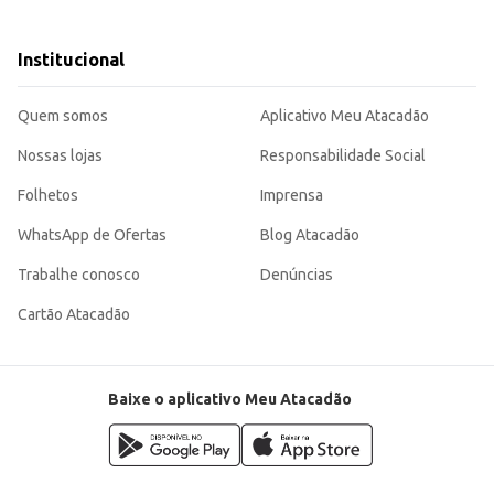
ados por um longo período.
livre.
idas quentes ou frias aos seus clientes.
Institucional
utilidades domésticas.
eratura de líquidos, aliando praticidade e durabilidade. Sua capacidade de 750ml atende a diversas necessidad
Quem somos
Aplicativo Meu Atacadão
Nossas lojas
Responsabilidade Social
Folhetos
Imprensa
WhatsApp de Ofertas
Blog Atacadão
Trabalhe conosco
Denúncias
Cartão Atacadão
Baixe o aplicativo Meu Atacadão