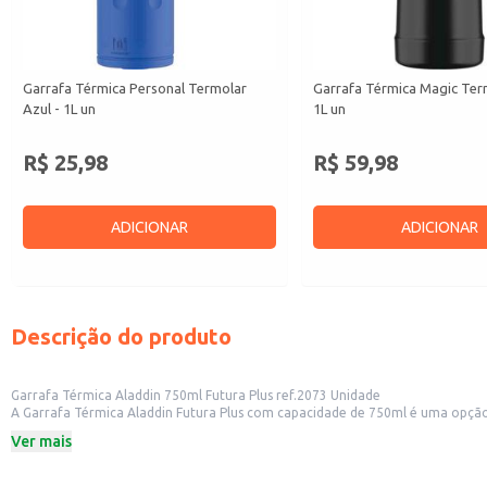
Garrafa Térmica Personal Termolar
Garrafa Térmica Magic Ter
Azul - 1L un
1L un
R$ 25,98
R$ 59,98
ADICIONAR
ADICIONAR
Descrição do produto
Garrafa Térmica Aladdin 750ml Futura Plus ref.2073 Unidade
A Garrafa Térmica Aladdin Futura Plus com capacidade de 750ml é uma opção prática e eficiente para mante
doméstico até a revenda em lojas de utilidades domésticas, supermercados e
Ver mais
situações.
Dicas de Uso:
Ideal para manter bebidas quentes como café, chá ou sopas durante várias ho