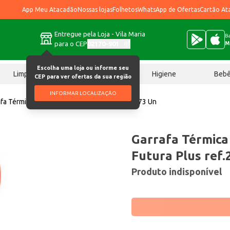
App Meu Atacadão
Nossas lojas
Folhetos
WhatsApp de Ofertas
Cartão At
Entregue pela Loja - Vila Maria
Ba
para o CEP
02170-901
M
Escolha uma loja ou informe seu
Limpeza
Chocolates
Higiene
Beb
CEP para ver ofertas da sua região
INFORMAR LOCALIZAÇÃO
fa Térmica Aladdin 750ml Futura Plus ref.2073 Un
Garrafa Térmica
Futura Plus ref
Produto indisponível