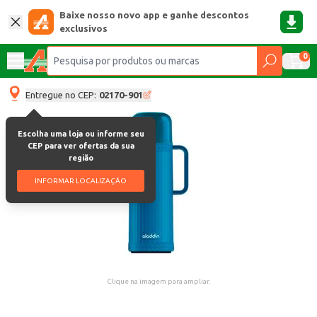
Baixe nosso novo app e ganhe descontos
exclusivos
0
Entregue no CEP:
02170-901
Escolha uma loja ou informe seu
CEP para ver ofertas da sua
região
INFORMAR LOCALIZAÇÃO
Clique na imagem para ampliar.