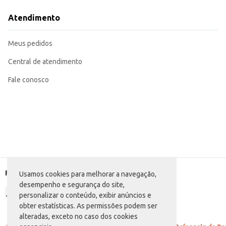
Ideal para manter bebidas quentes ou frias por um período prolongado.
Perfeita para uso em casa, no trabalho ou em viagens.
Atendimento
Recomendada para uso com líquidos, evitando o transporte de alimentos sóli
A Garrafa Térmica Cristal Soprano oferece praticidade e conservação de tem
armazenamento de bebidas.
Meus pedidos
Central de atendimento
Fale conosco
Formas de pagamento
Usamos cookies para melhorar a navegação,
desempenho e segurança do site,
personalizar o conteúdo, exibir anúncios e
obter estatísticas. As permissões podem ser
alteradas, exceto no caso dos cookies