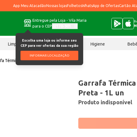
App Meu Atacadão
Nossas lojas
Folhetos
WhatsApp de Ofertas
Cartão At
Entregue pela Loja - Vila Maria
Ba
para o CEP
02170-901
M
Escolha uma loja ou informe seu
Limpeza
Chocolates
Higiene
Beb
CEP para ver ofertas da sua região
INFORMAR LOCALIZAÇÃO
fa Térmica Cristal Soprano Preta 1L un
Garrafa Térmica
Preta - 1L un
Produto indisponível