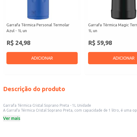
Garrafa Térmica Personal Termolar
Garrafa Térmica Magic Ter
Azul - 1L un
1L un
R$ 24,98
R$ 59,98
ADICIONAR
ADICIONAR
Descrição do produto
Garrafa Térmica Cristal Soprano Preta - 1L Unidade
A Garrafa Térmica Cristal Soprano Preta, com capacidade de 1 litro, é uma op
no escritório ou em atividades externas.
Ver mais
Capacidade: 1 litro
Cor: Preta
Marca: Soprano
Dicas de Uso: