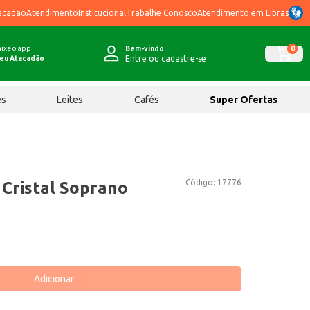
acadão
Atendimento
Institucional
Trabalhe Conosco
Atendimento em Libras
ixe o app
0
Bem-vindo
Entre ou cadastre-se
eu Atacadão
ês
Leites
Cafés
Super Ofertas
Código:
17776
 Cristal Soprano
Adicionar