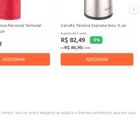
mica Personal Termolar
Garrafa Térmica Soprano Inox 1L un
 un
A partir de 2 unid.
R$ 82,49
-
5
%
8
R$ 86,90
ou
/ cada
ADICIONAR
ADICIONAR
 tempo. Sua cor preta elegante se adapta a diversos ambientes, seja em casa,