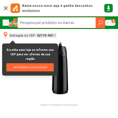
Baixe nosso novo app e ganhe descontos
exclusivos
0
Entregue no CEP:
02170-901
Escolha uma loja ou informe seu
CEP para ver ofertas da sua
região
INFORMAR LOCALIZAÇÃO
Clique na imagem para ampliar.