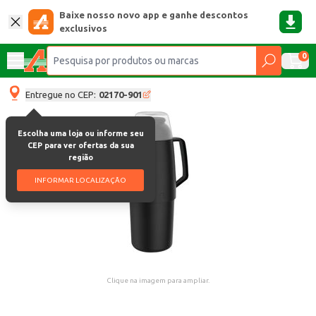
Baixe nosso novo app e ganhe descontos
exclusivos
0
Entregue no CEP:
02170-901
Escolha uma loja ou informe seu
CEP para ver ofertas da sua
região
INFORMAR LOCALIZAÇÃO
Clique na imagem para ampliar.