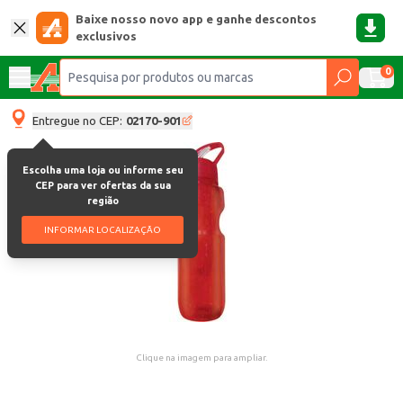
Baixe nosso novo app e ganhe descontos
exclusivos
0
Entregue no CEP:
02170-901
Escolha uma loja ou informe seu
CEP para ver ofertas da sua
região
INFORMAR LOCALIZAÇÃO
Clique na imagem para ampliar.