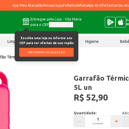
App Meu Atacadão
Nossas lojas
Folhetos
WhatsApp de Ofertas
Cartão At
Entregue pela Loja - Vila Maria
Ba
para o CEP
02170-901
M
Escolha uma loja ou informe seu
Limpeza
Chocolates
Higiene
Beb
CEP para ver ofertas da sua região
INFORMAR LOCALIZAÇÃO
afão Térmico Invicta Vermelho 5L un
Garrafão Térmic
5L un
R$ 52,90
Quantidade:
Adic
unidade