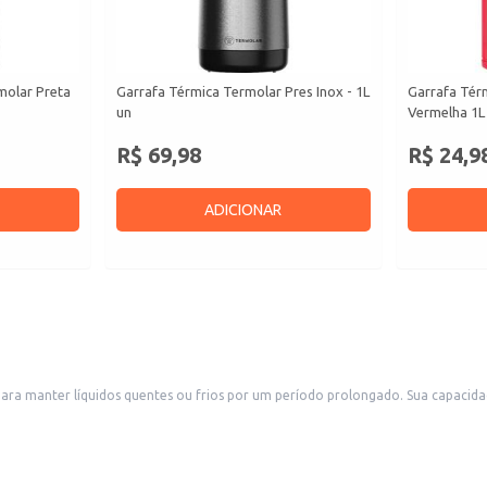
molar Preta
Garrafa Térmica Termolar Pres Inox - 1L
Garrafa Tér
un
Vermelha 1L
R$ 69,98
R$ 24,9
ADICIONAR
ríodo prolongado. Sua capacidade de 5 litros o torna ideal para diversas situações, desde o uso doméstico
os. A cor vermelha confere um toque vibrante e moderno.
iques ou viagens.
erecem bebidas quentes ou frias aos clientes.