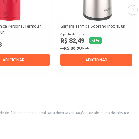
mica Personal Termolar
Garrafa Térmica Soprano Inox 1L un
 un
A partir de 2 unid.
R$ 82,49
-
5
%
8
R$ 86,90
ou
/ cada
ADICIONAR
ADICIONAR