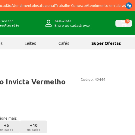
acadão
Atendimento
Institucional
Trabalhe Conosco
Atendimento em Libras
ixe o app
0
Bem-vindo
Entre ou cadastre-se
eu Atacadão
ês
Leites
Cafés
Super Ofertas
Código:
40444
o Invicta Vermelho
ione mais:
+
5
+
10
unidades
unidades