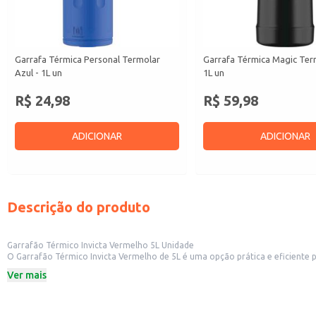
Garrafa Térmica Personal Termolar
Garrafa Térmica Magic Ter
Azul - 1L un
1L un
R$ 24,98
R$ 59,98
ADICIONAR
ADICIONAR
Descrição do produto
Garrafão Térmico Invicta Vermelho 5L Unidade
O Garrafão Térmico Invicta Vermelho de 5L é uma opção prática e eficiente para manter líquidos quentes ou frios por um pe
até em estabelecimentos comerciais como restaurantes, escritórios e event
Ver mais
Dicas de uso:
Ideal para manter café, chá ou água quente em eventos ou reuniões.
Perfeito para conservar bebidas frias como sucos ou refrigerantes em piquen
Recomendado para uso em restaurantes e estabelecimentos comerciais que of