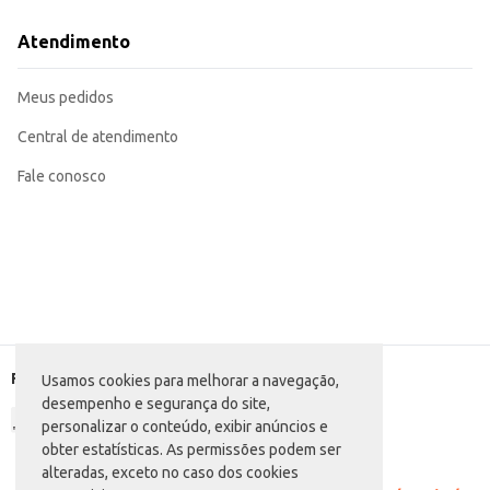
Uma opção prática para uso doméstico, mantendo bebidas na temperatura id
O Garrafão Térmico Invicta oferece praticidade e funcionalidade, sendo um
Atendimento
otimização do consumo e redução de desperdícios.
Marca: Invicta
Departamento: Utilidades domésticas
Meus pedidos
Categoria: Garrafa térmica
Conteúdo: 5L
EAN: 7891691399749
Central de atendimento
Fale conosco
Formas de pagamento
Usamos cookies para melhorar a navegação,
desempenho e segurança do site,
personalizar o conteúdo, exibir anúncios e
obter estatísticas. As permissões podem ser
alteradas, exceto no caso dos cookies