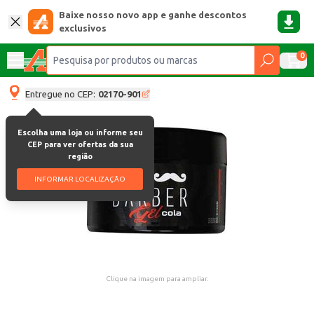
Baixe nosso novo app e ganhe descontos
exclusivos
0
Entregue no CEP:
02170-901
Escolha uma loja ou informe seu
CEP para ver ofertas da sua
região
INFORMAR LOCALIZAÇÃO
Clique na imagem para ampliar.