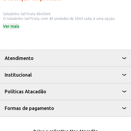
Geladinho Gel Fruta 40x50ml
O Geladinho Gel Fruta, com 40 unidades de 50ml cada, é uma opção
refrescante e prática para quem busca um produto saboroso e fácil de
Ver mais
consumir. Ideal para revenda em pequenos comércios, como mercados e
lanchonetes, ou para ter em casa e oferecer em festas e eventos.
Dicas de Uso:
Perfeito para oferecer em festas de aniversário e eventos infantis.
Uma ótima opção para refrescar em dias quentes, seja em casa ou na praia.
Ideal para revenda em estabelecimentos comerciais, atraindo clientes com
um produto saboroso e de baixo custo.
Atendimento
Com o Geladinho Gel Fruta, você garante um produto saboroso e de fácil
aceitação, perfeito para diversas ocasiões e que agrada a todos os
paladares.
Institucional
Políticas Atacadão
Formas de pagamento