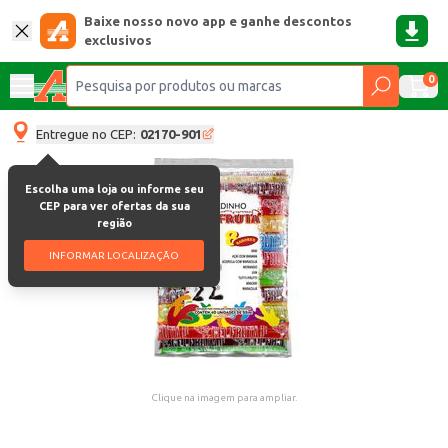
Baixe nosso novo app e ganhe descontos
exclusivos
0
Entregue no CEP:
02170-901
Escolha uma loja ou informe seu
CEP para ver ofertas da sua
região
INFORMAR LOCALIZAÇÃO
Clique na imagem para ampliar.