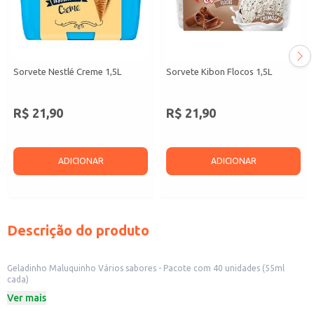
Sorvete Nestlé Creme 1,5L
Sorvete Kibon Flocos 1,5L
R$ 21,90
R$ 21,90
ADICIONAR
ADICIONAR
Descrição do produto
Geladinho Maluquinho Vários sabores - Pacote com 40 unidades (55ml
cada)
O Geladinho Maluquinho é uma opção prática e saborosa para revenda em
Ver mais
seu estabelecimento ou para consumo doméstico. Cada pacote contém 40
unidades de 55ml cada, em diversos sabores que agradam a todos os