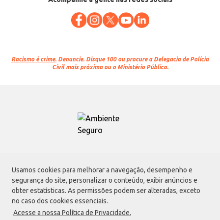
Racismo é crime.
Denuncie. Disque 100 ou procure a Delegacia de Polícia
Civil mais próxima ou o Ministério Público.
Atacadão S.A.
Usamos cookies para melhorar a navegação, desempenho e
Avenida Morvan Dias de Figueiredo, 6169, Vila Maria, São Paulo - SP | CEP
segurança do site, personalizar o conteúdo, exibir anúncios e
02170-901 | CNPJ: 75.315.333/0001-09
obter estatísticas. As permissões podem ser alteradas, exceto
Envio de documentos administrativos e jurídicos:
no caso dos cookies essenciais.
Avenida Morvan Dias de Figueiredo, 6169, Vila Maria, São Paulo - SP | CEP
Acesse a nossa Política de Privacidade.
02170-901