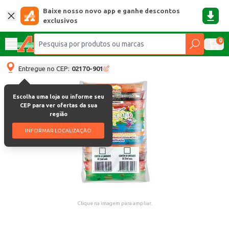
Baixe nosso novo app e ganhe descontos
exclusivos
0
Entregue no CEP:
02170-901
Escolha uma loja ou informe seu
CEP para ver ofertas da sua
região
INFORMAR LOCALIZAÇÃO
Clique na imagem para ampliar.