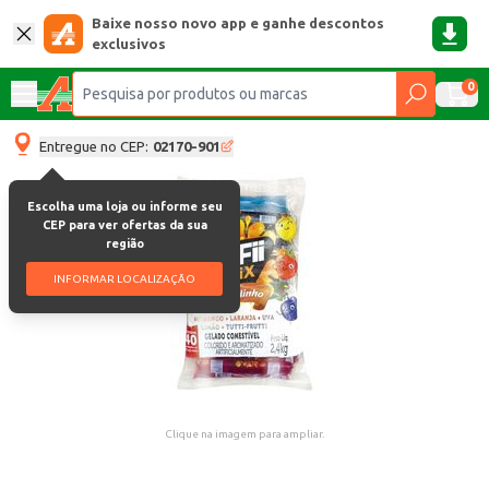
Baixe nosso novo app e ganhe descontos
exclusivos
0
Entregue no CEP:
02170-901
Escolha uma loja ou informe seu
CEP para ver ofertas da sua
região
INFORMAR LOCALIZAÇÃO
Clique na imagem para ampliar.