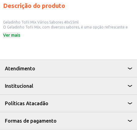
Descrição do produto
Geladinho Tofii Mix Vários Sabores 40x55ml
O Geladinho Tofii Mix, com diversos sabores, é uma opção refrescante e
prática para quem busca um produto gelado. Ideal para revenda em
Ver mais
pequenos comércios, como mercados e lanchonetes, ou para ter em casa e
oferecer em festas e eventos.
Dicas de Uso:
Perfeito para oferecer em festas de aniversário e eventos infantis.
Uma ótima opção para refrescar os clientes em lanchonetes e quiosques.
Ideal para revenda em mercados e estabelecimentos comerciais.
Uma sobremesa fácil e rápida para ter em casa.
Atendimento
Com o Geladinho Tofii Mix, você oferece uma opção saborosa e versátil,
que agrada a diferentes paladares e é perfeita para diversas ocasiões.
Institucional
Políticas Atacadão
Formas de pagamento