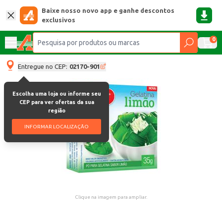
Baixe nosso novo app e ganhe descontos
exclusivos
0
Entregue no CEP:
02170-901
Escolha uma loja ou informe seu
CEP para ver ofertas da sua
região
INFORMAR LOCALIZAÇÃO
Clique na imagem para ampliar.