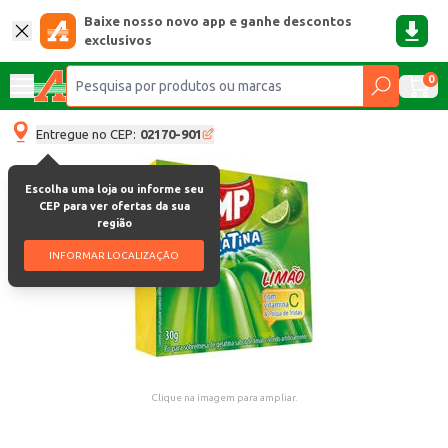
Baixe nosso novo app e ganhe descontos
exclusivos
0
Entregue no CEP:
02170-901
Escolha uma loja ou informe seu
CEP para ver ofertas da sua
região
INFORMAR LOCALIZAÇÃO
Clique na imagem para ampliar.