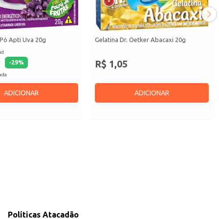
 Pó Apti Uva 20g
Gelatina Dr. Oetker Abacaxi 20g
id.
R$ 1,05
-
29
%
cada
ADICIONAR
ADICIONAR
Políticas Atacadão