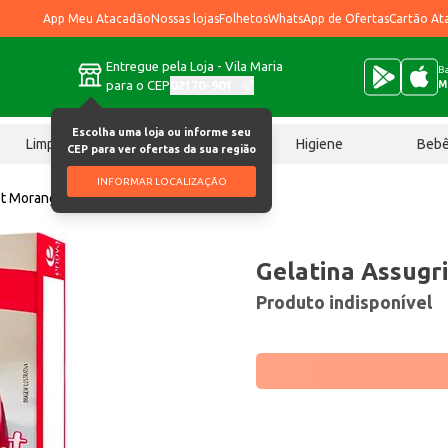
App Meu Atacadão
Nossas lojas
Folhetos
WhatsApp de Ofertas
Cartão At
Entregue pela Loja - Vila Maria
Ba
para o CEP
02170-901
M
Escolha uma loja ou informe seu
Limpeza
Chocolates
Higiene
Beb
CEP para ver ofertas da sua região
INFORMAR LOCALIZAÇÃO
et Morango 10g
Gelatina Assugr
Produto indisponível