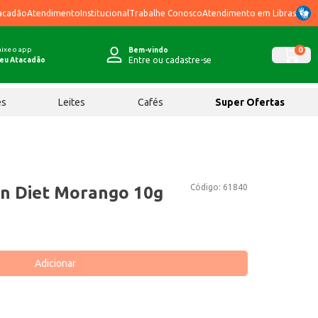
acadão
Atendimento
Institucional
Trabalhe Conosco
Atendimento em Libras
ixe o app
0
Bem-vindo
Entre ou cadastre-se
eu Atacadão
ês
Leites
Cafés
Super Ofertas
Código:
61840
in Diet Morango 10g
Adicionar