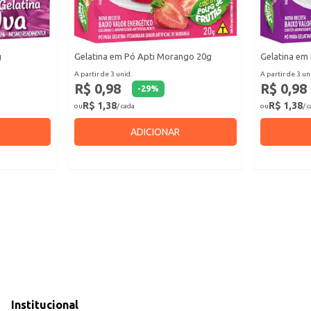
g
Gelatina em Pó Apti Morango 20g
Gelatina em
A partir de 3 unid.
A partir de 3 un
R$ 0,98
R$ 0,98
-
29
%
R$ 1,38
R$ 1,38
ou
/ cada
ou
/ 
ADICIONAR
Institucional