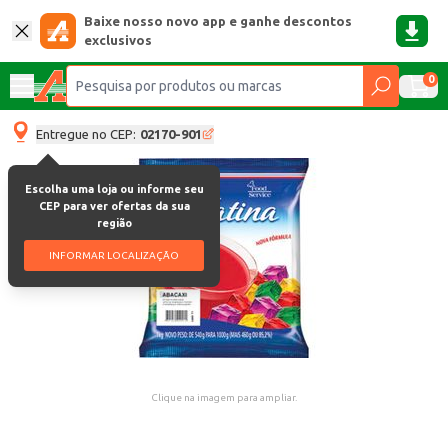
Baixe nosso novo app e ganhe descontos
exclusivos
0
Entregue no CEP:
02170-901
Escolha uma loja ou informe seu
CEP para ver ofertas da sua
região
INFORMAR LOCALIZAÇÃO
Clique na imagem para ampliar.