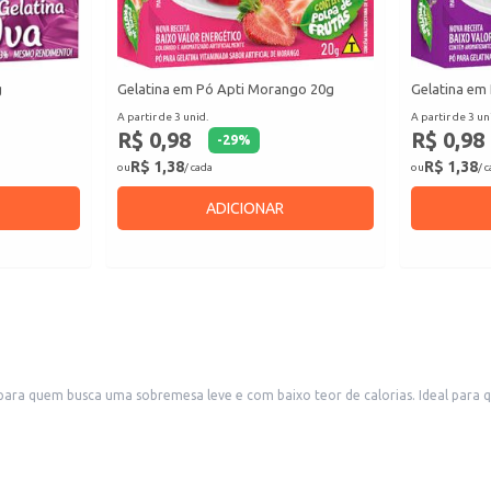
g
Gelatina em Pó Apti Morango 20g
Gelatina em
A partir de 3 unid.
A partir de 3 un
R$ 0,98
R$ 0,98
-
29
%
R$ 1,38
R$ 1,38
ou
/ cada
ou
/ 
ADICIONAR
ara quem busca uma sobremesa leve e com baixo teor de calorias. Ideal para q
 simples e rápida.