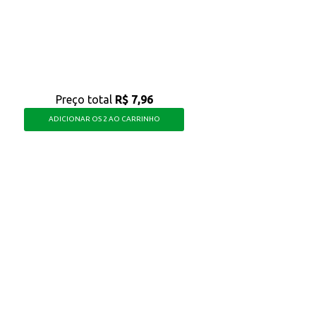
em busca uma sobremesa com menos calorias, sem abrir mão do prazer de um d
Preço total
R$ 7,96
ADICIONAR OS 2 AO CARRINHO