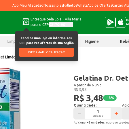
App Meu Atacadão
Nossas lojas
Folhetos
WhatsApp de Ofertas
Cartão At
Entregue pela Loja - Vila Maria
Ba
para o CEP
02170-901
M
Escolha uma loja ou informe seu
Limpeza
Chocolates
Higiene
Beb
CEP para ver ofertas da sua região
INFORMAR LOCALIZAÇÃO
iet Limão 12g
Gelatina Dr. Oet
A partir de 6 unid.
R$ 3,98
R$ 3,48
-
13
%
Quantidade:
Adic
unidade
Adicione
+
5
unidade
s
e aproveite o de