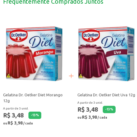
Frequentemente Comprados Juntos
A Gelatina Dr. Oetker Diet Limão é uma escolha prática e saborosa para qu
Gelatina Dr. Oetker Diet Morango
Gelatina Dr. Oetker Diet Uva 12g
12g
A partir de 3 unid.
R$ 3,48
A partir de 3 unid.
-
13
%
R$ 3,48
-
13
%
R$ 3,98
ou
/ cada
R$ 3,98
ou
/ cada