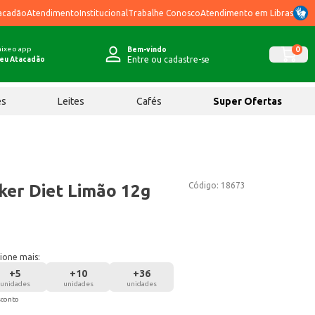
acadão
Atendimento
Institucional
Trabalhe Conosco
Atendimento em Libras
ixe o app
0
Bem-vindo
Entre ou cadastre-se
eu Atacadão
ês
Leites
Cafés
Super Ofertas
Código:
18673
ker Diet Limão 12g
ione mais:
+
5
+
10
+
36
unidades
unidades
unidades
sconto