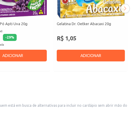
 Pó Apti Uva 20g
Gelatina Dr. Oetker Abacaxi 20g
id.
R$ 1,05
-
29
%
cada
ADICIONAR
ADICIONAR
uem está em busca de alternativas para incluir no cardápio sem abrir mão do