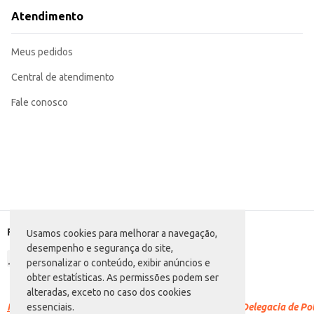
Atendimento
Meus pedidos
Central de atendimento
Fale conosco
Formas de pagamento
Usamos cookies para melhorar a navegação,
desempenho e segurança do site,
personalizar o conteúdo, exibir anúncios e
obter estatísticas. As permissões podem ser
alteradas, exceto no caso dos cookies
Racismo é crime.
Denuncie. Disque 100 ou procure a Delegacia de Polí
essenciais.