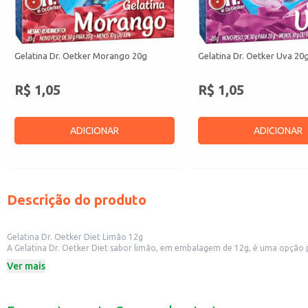
Gelatina Dr. Oetker Morango 20g
Gelatina Dr. Oetker Uva 20
R$ 1,05
R$ 1,05
ADICIONAR
ADICIONAR
Descrição do produto
Gelatina Dr. Oetker Diet Limão 12g
A Gelatina Dr. Oetker Diet sabor limão, em embalagem de 12g, é uma opção p
sabor.
Ver mais
Dicas de Uso:
Prepare a gelatina conforme as instruções da embalagem para uma sobremesa
Utilize em receitas de mousses e outras sobremesas dietéticas.
Sirva em festas e eventos como uma opção leve e refrescante.