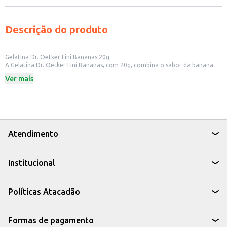
Descrição do produto
Gelatina Dr. Oetker Fini Bananas 20g
A Gelatina Dr. Oetker Fini Bananas, com 20g, combina o sabor da banana
com a praticidade de um produto fácil de preparar. Ideal para quem busca
Ver mais
uma sobremesa rápida e saborosa, a gelatina é uma opção versátil para
diversas ocasiões.
Dicas de Uso:
Prepare como sobremesa para o dia a dia.
Utilize em receitas de mousses e gelatinas coloridas.
Sirva em festas e eventos, agradando crianças e adultos.
Pode ser consumida pura ou combinada com frutas.
Atendimento
A Gelatina Dr. Oetker Fini Bananas é uma escolha prática e saborosa para
ter sempre à mão, seja para consumo próprio ou para oferecer em seu
estabelecimento comercial.
Institucional
Políticas Atacadão
Formas de pagamento