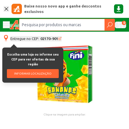
Baixe nosso novo app e ganhe descontos
exclusivos
0
Entregue no CEP:
02170-901
Escolha uma loja ou informe seu
CEP para ver ofertas da sua
região
INFORMAR LOCALIZAÇÃO
Clique na imagem para ampliar.