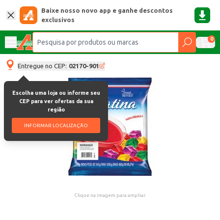
Baixe nosso novo app e ganhe descontos
exclusivos
0
Entregue no CEP:
02170-901
Escolha uma loja ou informe seu
CEP para ver ofertas da sua
região
INFORMAR LOCALIZAÇÃO
Clique na imagem para ampliar.