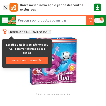
Baixe nosso novo app e ganhe descontos
exclusivos
0
Entregue no CEP:
02170-901
Escolha uma loja ou informe seu
CEP para ver ofertas da sua
região
INFORMAR LOCALIZAÇÃO
Clique na imagem para ampliar.