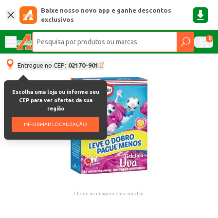
Baixe nosso novo app e ganhe descontos
exclusivos
0
Entregue no CEP:
02170-901
Escolha uma loja ou informe seu
CEP para ver ofertas da sua
região
INFORMAR LOCALIZAÇÃO
Clique na imagem para ampliar.